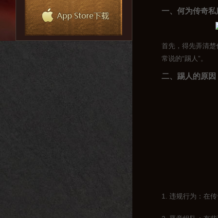
一、何为传奇私
首先，得先弄清楚
常说的“踢人”。
二、踢人的原因
1. 违规行为：