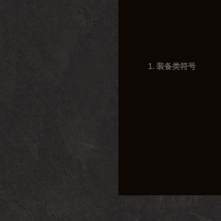
1. 装备类符号
- 武器：?（匕首）、