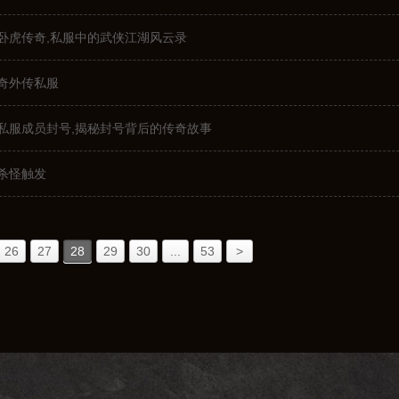
卧虎传奇,私服中的武侠江湖风云录
奇外传私服
私服成员封号,揭秘封号背后的传奇故事
杀怪触发
26
27
28
29
30
...
53
>